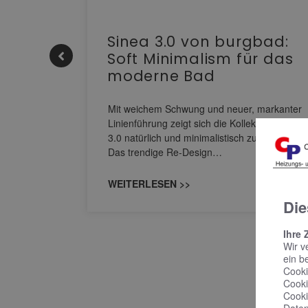
e |
Sinea 3.0 von burgbad:
Soft Minimalism für das
moderne Bad
nskomfort
s
Mit weichem Schwung und neuer, markanter
M NEO
Linienführung zeigt sich die Kollektion Sinea
owohl zum
3.0 natürlich und minimalistisch zugleich.
Das trendige Re-Design…
WEITERLESEN >>
Die
Ihre 
Wir v
ein b
Cooki
Cooki
Cooki