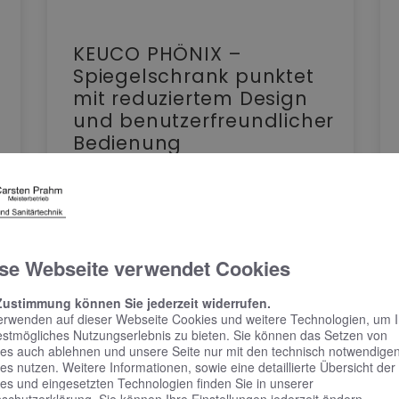
KEUCO PHÖNIX –
Spiegelschrank punktet
mit reduziertem Design
und benutzerfreundlicher
Bedienung
Spiegelschrank punktet mit reduziertem
Design und benutzerfreundlicher Bedienung
Schlicht, schön und mit vielen praktischen
Features – das zeichnet Phönix aus.…
se Webseite verwendet Cookies
WEITERLESEN >>
Zustimmung können Sie jederzeit widerrufen.
erwenden auf dieser Webseite Cookies und weitere Technologien, um 
estmögliches Nutzungserlebnis zu bieten. Sie können das Setzen von
es auch ablehnen und unsere Seite nur mit den technisch notwendige
es nutzen. Weitere Informationen, sowie eine detaillierte Übersicht der
es und eingesetzten Technologien finden Sie in unserer